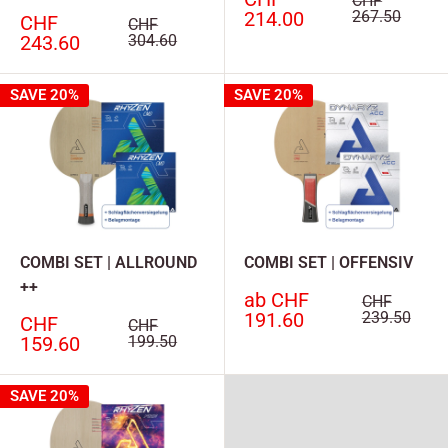
CHF
214.00
267.50
Sonderpreis
CHF
Normalpreis
CHF
243.60
304.60
SAVE 20%
SAVE 20%
COMBI SET | ALLROUND
COMBI SET | OFFENSIV
++
Sonderpreis
ab CHF
Normalpreis
CHF
191.60
239.50
Sonderpreis
CHF
Normalpreis
CHF
159.60
199.50
SAVE 20%