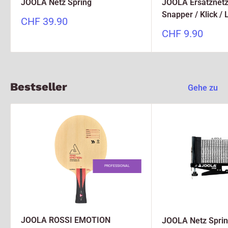
JOOLA Netz Spring
JOOLA Ersatznetz
Snapper / Klick / 
Sonderpreis
CHF 39.90
Sonderpreis
CHF 9.90
Bestseller
Gehe zu
PROFESSIONAL
JOOLA ROSSI EMOTION
JOOLA Netz Spri