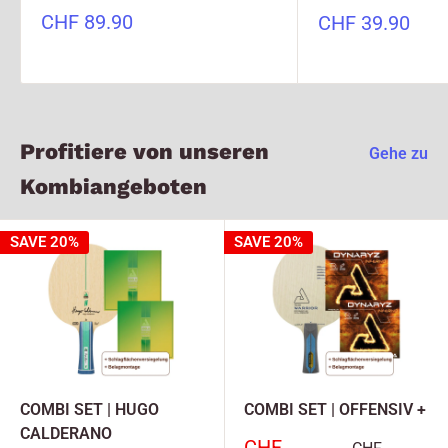
Sonderpreis
Sonderpreis
CHF 89.90
CHF 39.90
Profitiere von unseren
Gehe zu
Kombiangeboten
SAVE 20%
SAVE 20%
COMBI SET | HUGO
COMBI SET | OFFENSIV +
CALDERANO
Sonderpreis
CHF
Normalpreis