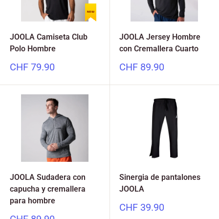
JOOLA Camiseta Club
JOOLA Jersey Hombre
Polo Hombre
con Cremallera Cuarto
Precio
Precio
CHF 79.90
CHF 89.90
especial
especial
JOOLA Sudadera con
Sinergia de pantalones
capucha y cremallera
JOOLA
para hombre
Precio
CHF 39.90
especial
Precio