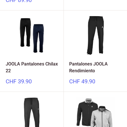
CHF 89.90
especial
JOOLA Pantalones Chilax
Pantalones JOOLA
22
Rendimiento
Precio
Precio
CHF 39.90
CHF 49.90
especial
especial