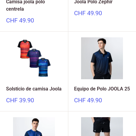
Camisa joola polo
Joola Polo Zephir
centrela
Precio
CHF 49.90
especial
Precio
CHF 49.90
especial
Solsticio de camisa Joola
Equipo de Polo JOOLA 25
Precio
Precio
CHF 39.90
CHF 49.90
especial
especial