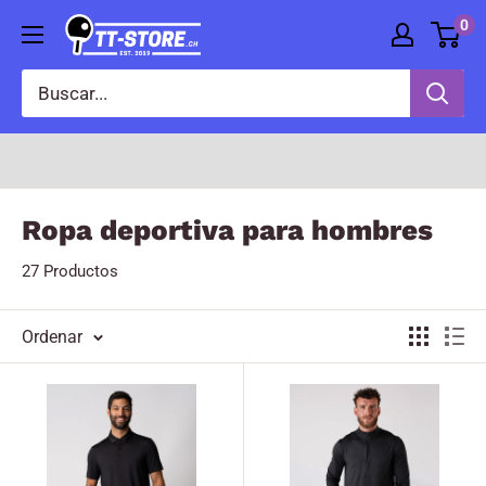
Directamente
0
TT-
al
STORE
contenido
Ropa deportiva para hombres
27 Productos
Ordenar