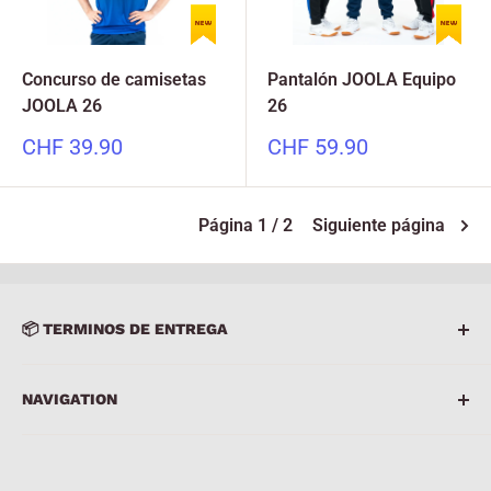
Concurso de camisetas
Pantalón JOOLA Equipo
JOOLA 26
26
Precio
Precio
CHF 39.90
CHF 59.90
especial
especial
Página 1 / 2
Siguiente página
📦 TERMINOS DE ENTREGA
Entregamos exclusivamente en Suiza y Liechtenstein
NAVIGATION
para el pago anticipado.
Aceptamos su vez.
Inicio
Ropa deportiva
🤎
tarjeta de regalo